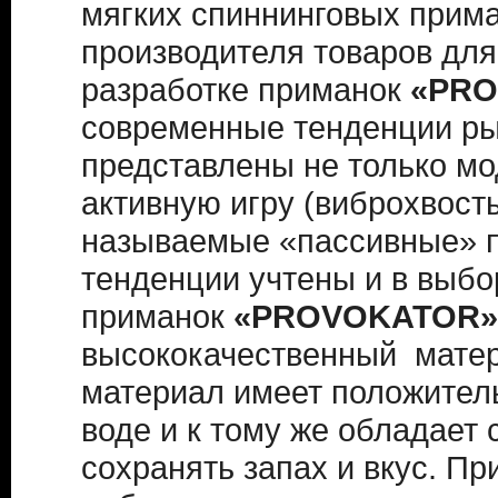
мягких спиннинговых прима
производителя товаров дл
разработке приманок
«PRO
современные тенденции ры
представлены не только м
активную игру (виброхвосты 
называемые «пассивные» п
тенденции учтены и в выбо
приманок
«PROVOKATOR»
высококачественный матер
материал имеет положительн
воде и к тому же обладает 
сохранять запах и вкус. П